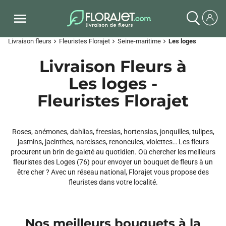
Livraison fleurs
Fleuristes Florajet
Seine-maritime
Les loges
chevron_right
chevron_right
chevron_right
Livraison Fleurs à
Les loges -
Fleuristes Florajet
Roses, anémones, dahlias, freesias, hortensias, jonquilles, tulipes,
jasmins, jacinthes, narcisses, renoncules, violettes… Les fleurs
procurent un brin de gaieté au quotidien. Où chercher les meilleurs
fleuristes des Loges (76) pour envoyer un bouquet de fleurs à un
être cher ? Avec un réseau national, Florajet vous propose des
fleuristes dans votre localité.
Nos meilleurs bouquets à la