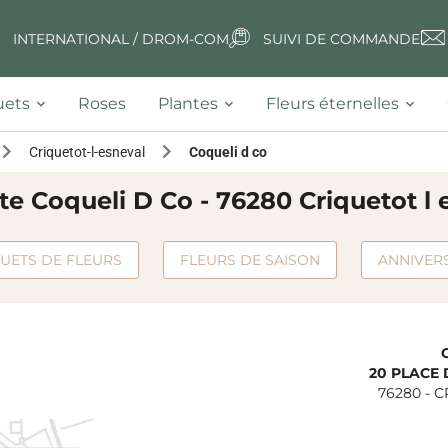
INTERNATIONAL / DROM-COM
SUIVI DE COMMANDE
ets
Roses
Plantes
Fleurs éternelles
Criquetot-l-esneval
Coqueli d co
ste Coqueli D Co - 76280 Criquetot l 
UETS DE FLEURS
FLEURS DE SAISON
ANNIVER
20 PLACE
76280
-
C