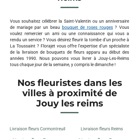
16 RUE DE REIMS
51370 CHAMPIGNY
Vous souhaitez célébrer la Saint-Valentin ou un anniversaire
ART FLORAL
de mariage par un beau
bouquet de roses rouges
? Vous
1 G RUE ROGER SALANGROS
voulez remercier un ami ou une connaissance qui vous a
51350 CORMONTREUIL
rendu un service ? Vous désirez fleurir la tombe d’un proche à
La Toussaint ? Florajet vous offre l’expertise d’un spécialiste
LA PERGOLA
de la livraison de bouquets de fleurs apparu au début des
37 B AVENUE JEAN JAURES
années 1990. Nous pouvons vous livrer à Jouy-Les-Reims
51100 REIMS
tous chaque jour de la semaine, y compris le dimanche !
Nos fleuristes dans les
JH FLEURS
33 AVENUE SARAH BERNHARDT 33 AVENUE SARAH
villes à proximité de
BERNHARDT
51430 TINQUEUX
Jouy les reims
JOELLE FLEURS ACTUELLES
7 ROUTE DE SOISSONS
51430 TINQUEUX
Livraison fleurs Cormontreuil
Livraison fleurs Reims