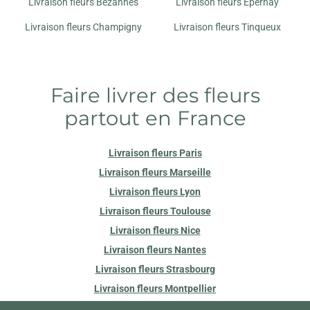
Livraison fleurs Bezannes
Livraison fleurs Epernay
AU JARDIN FLEURI
212 AVENUE DE LAON
Livraison fleurs Champigny
Livraison fleurs Tinqueux
51100 REIMS
COULEURS FLEURS
Faire livrer des fleurs
26 AV PAUL VAILLANT COUTURIER
51430 TINQUEUX
partout en France
LE JARDIN DE STELLY
Livraison fleurs Paris
3 B PLACE RENE CLAIR
51100 REIMS
Livraison fleurs Marseille
Livraison fleurs Lyon
MARGUERITE FLEURISTE
Livraison fleurs Toulouse
21 RUE MARTIN PELLER
Livraison fleurs Nice
51100 REIMS
Livraison fleurs Nantes
Livraison fleurs Strasbourg
Livraison fleurs Montpellier