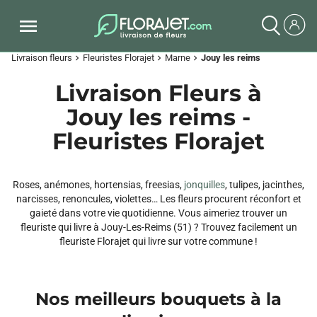
Livraison fleurs
Fleuristes Florajet
Marne
Jouy les reims
chevron_right
chevron_right
chevron_right
Livraison Fleurs à
Jouy les reims -
Fleuristes Florajet
Roses, anémones, hortensias, freesias,
jonquilles
, tulipes, jacinthes,
narcisses, renoncules, violettes… Les fleurs procurent réconfort et
gaieté dans votre vie quotidienne. Vous aimeriez trouver un
fleuriste qui livre à Jouy-Les-Reims (51) ? Trouvez facilement un
fleuriste Florajet qui livre sur votre commune !
Nos meilleurs bouquets à la