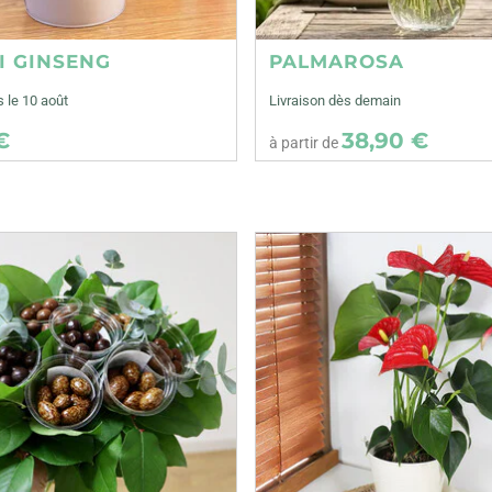
I GINSENG
PALMAROSA
s le 10 août
Livraison dès demain
€
38,90 €
à partir de