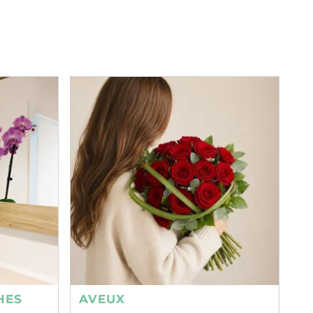
HES
AVEUX