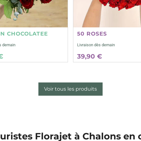
ON CHOCOLATEE
50 ROSES
ès demain
Livraison dès demain
€
39,90 €
Voir tous les produits
euristes Florajet à Chalons 