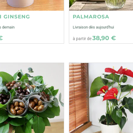
I GINSENG
PALMAROSA
ès demain
Livraison dès aujourd'hui
€
38,90 €
à partir de