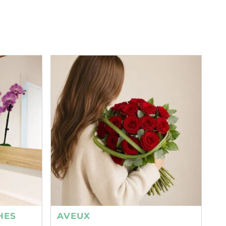
HES
AVEUX