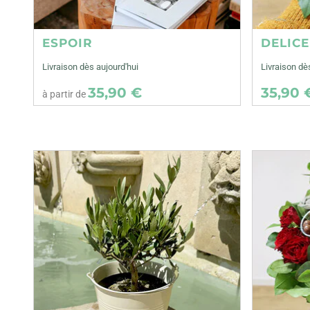
ESPOIR
DELIC
Livraison dès aujourd'hui
Livraison dè
35,90 €
35,90 
à partir de