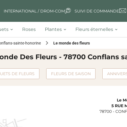
INTERNATIONAL / DROM-COM
SUIVI DE COMMANDE
ets
Roses
Plantes
Fleurs éternelles
onflans-sainte-honorine
Le monde des fleurs
Monde Des Fleurs - 78700 Conflans s
UETS DE FLEURS
FLEURS DE SAISON
ANNIVER
Le M
5 RUE 
78700
-
CONF