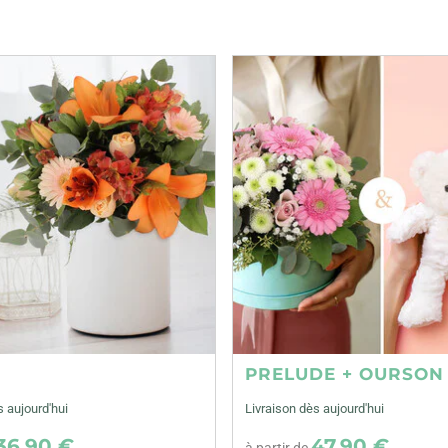
E
PRELUDE + OURSON
s aujourd'hui
Livraison dès aujourd'hui
36,90 €
47,90 €
à partir de