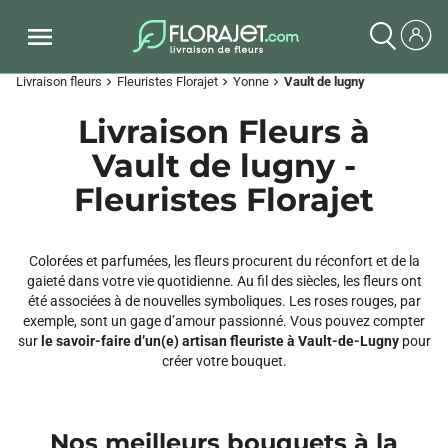
Livraison fleurs
Fleuristes Florajet
Yonne
Vault de lugny
chevron_right
chevron_right
chevron_right
Livraison Fleurs à
Vault de lugny -
Fleuristes Florajet
Colorées et parfumées, les fleurs procurent du réconfort et de la
gaieté dans votre vie quotidienne. Au fil des siècles, les fleurs ont
été associées à de nouvelles symboliques. Les roses rouges, par
exemple, sont un gage d’amour passionné. Vous pouvez compter
sur
le savoir-faire d’un(e) artisan fleuriste à Vault-de-Lugny
pour
créer votre bouquet.
Nos meilleurs bouquets à la