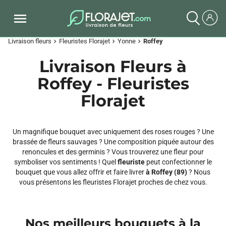
Livraison fleurs
Fleuristes Florajet
Yonne
Roffey
chevron_right
chevron_right
chevron_right
Livraison Fleurs à
Roffey - Fleuristes
Florajet
Un magnifique bouquet avec uniquement des roses rouges ? Une
brassée de fleurs sauvages ? Une composition piquée autour des
renoncules et des germinis ? Vous trouverez une fleur pour
symboliser vos sentiments ! Quel
fleuriste
peut confectionner le
bouquet que vous allez offrir et faire livrer
à Roffey (89)
? Nous
vous présentons les fleuristes Florajet proches de chez vous.
Nos meilleurs bouquets à la