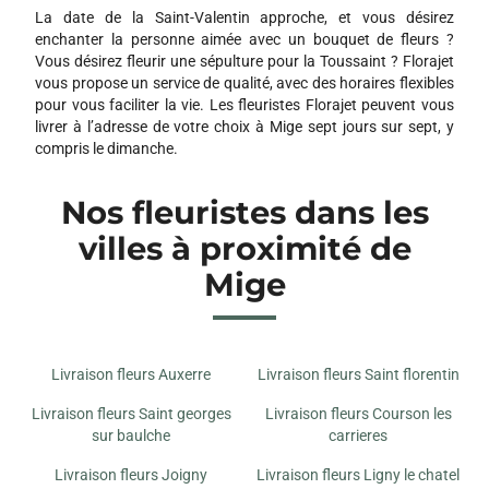
89144 LIGNY LE CHATEL
La date de la Saint-Valentin approche, et vous désirez
enchanter la personne aimée avec un bouquet de fleurs ?
PETIT ATELIER FLORAL
Vous désirez fleurir une sépulture pour la Toussaint ? Florajet
71 ROUTE D AUXERRE
vous propose un service de qualité, avec des horaires flexibles
89380 APPOIGNY
pour vous faciliter la vie. Les fleuristes Florajet peuvent vous
livrer à l’adresse de votre choix à Mige sept jours sur sept, y
compris le dimanche.
Nos fleuristes dans les
villes à proximité de
Mige
Livraison fleurs Auxerre
Livraison fleurs Saint florentin
Livraison fleurs Saint georges
Livraison fleurs Courson les
sur baulche
carrieres
Livraison fleurs Joigny
Livraison fleurs Ligny le chatel