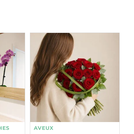
HES
AVEUX