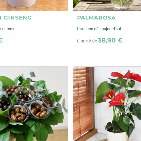
I GINSENG
PALMAROSA
ès demain
Livraison dès aujourd'hui
€
38,90 €
à partir de