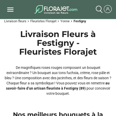
Livraison fleurs
Fleuristes Florajet
Yonne
Festigny
chevron_right
chevron_right
chevron_right
Livraison Fleurs à
Festigny -
Fleuristes Florajet
De magnifiques roses rouges composant un bouquet
extraordinaire ? Un bouquet aux tons fuchsia, crème, rose pâle et
bleu ? Une composition avec des jacinthes, et des fleurs de saison ?
Chaque fleur a sa symbolique ! Vous pouvez vous en remettre
au
savoir-faire d’un artisan fleuriste à Festigny (89)
pour concevoir
votre bouquet.
Nos meilleurs bouquets à la