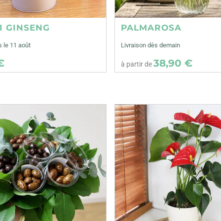
I GINSENG
PALMAROSA
s le 11 août
Livraison dès demain
€
38,90 €
à partir de