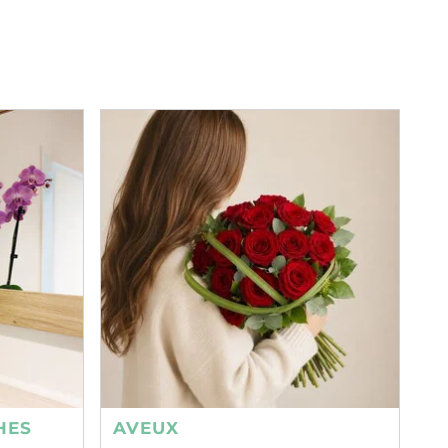
HES
AVEUX