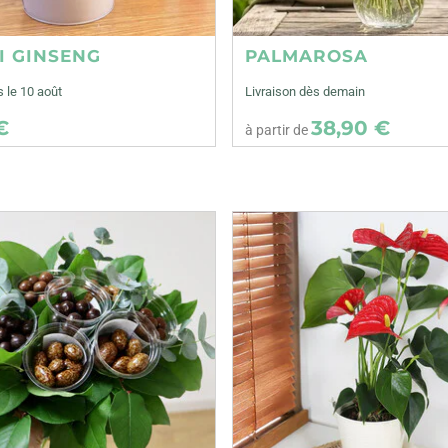
I GINSENG
PALMAROSA
s le 10 août
Livraison dès demain
€
38,90 €
à partir de