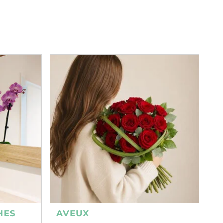
HES
AVEUX