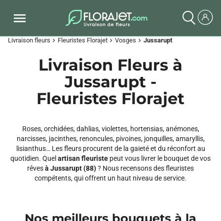
Livraison fleurs
Fleuristes Florajet
Vosges
Jussarupt
chevron_right
chevron_right
chevron_right
Livraison Fleurs à
Jussarupt -
Fleuristes Florajet
Roses, orchidées, dahlias, violettes, hortensias, anémones,
narcisses, jacinthes, renoncules, pivoines, jonquilles, amaryllis,
lisianthus… Les fleurs procurent de la gaieté et du réconfort au
quotidien. Quel
artisan fleuriste
peut vous livrer le bouquet de vos
rêves
à Jussarupt (88)
? Nous recensons des fleuristes
compétents, qui offrent un haut niveau de service.
Nos meilleurs bouquets à la