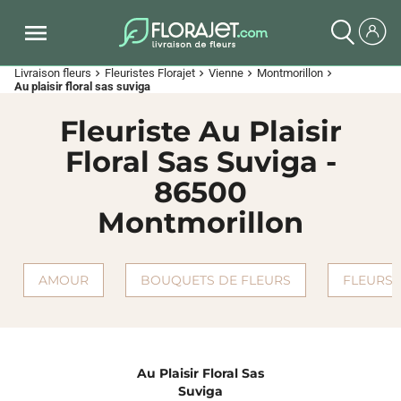
Livraison fleurs
Fleuristes Florajet
Vienne
Montmorillon
chevron_right
chevron_right
chevron_right
chevron_right
Au plaisir floral sas suviga
Fleuriste Au Plaisir
Floral Sas Suviga -
86500
Montmorillon
AMOUR
BOUQUETS DE FLEURS
FLEURS 
Au Plaisir Floral Sas
Suviga