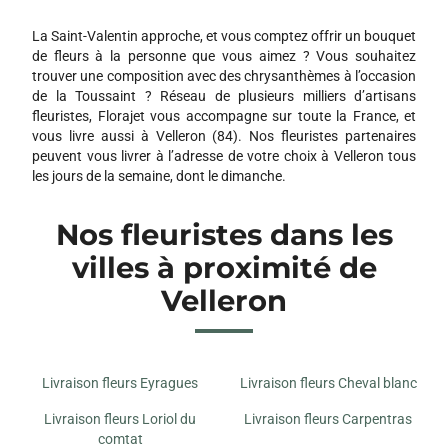
490 ROUTE DE CARPENTRAS
84270 VEDENE
La Saint-Valentin approche, et vous comptez offrir un bouquet
de fleurs à la personne que vous aimez ? Vous souhaitez
NATUR ELLE
trouver une composition avec des chrysanthèmes à l’occasion
13 RUE CAMILLE MOUILLADE
de la Toussaint ? Réseau de plusieurs milliers d’artisans
84170 MONTEUX
fleuristes, Florajet vous accompagne sur toute la France, et
vous livre aussi à Velleron (84). Nos fleuristes partenaires
peuvent vous livrer à l’adresse de votre choix à Velleron tous
ECLOSION VEGETALE
les jours de la semaine, dont le dimanche.
1215 ROUTE DE PATRIS
84210 PERNES LES FONTAINES
Nos fleuristes dans les
villes à proximité de
Velleron
Livraison fleurs Eyragues
Livraison fleurs Cheval blanc
Livraison fleurs Loriol du
Livraison fleurs Carpentras
comtat