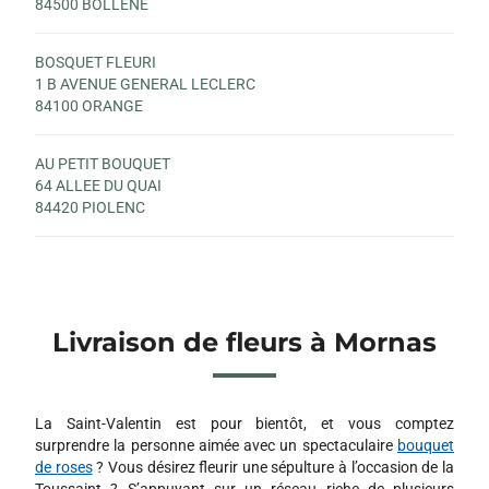
84500 BOLLENE
BOSQUET FLEURI
1 B AVENUE GENERAL LECLERC
84100 ORANGE
AU PETIT BOUQUET
64 ALLEE DU QUAI
84420 PIOLENC
Livraison de fleurs à Mornas
La Saint-Valentin est pour bientôt, et vous comptez
surprendre la personne aimée avec un spectaculaire
bouquet
de roses
? Vous désirez fleurir une sépulture à l’occasion de la
Toussaint ? S’appuyant sur un réseau riche de plusieurs