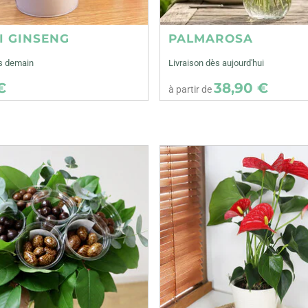
I GINSENG
PALMAROSA
ès demain
Livraison dès aujourd'hui
€
38,90 €
à partir de