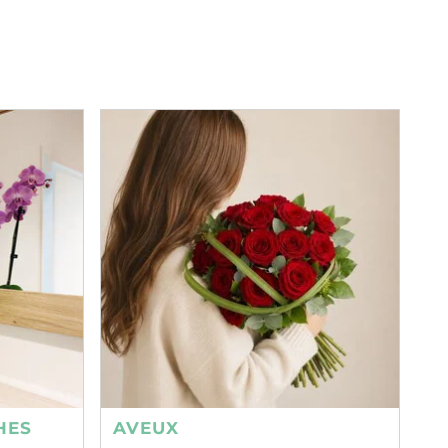
HES
AVEUX