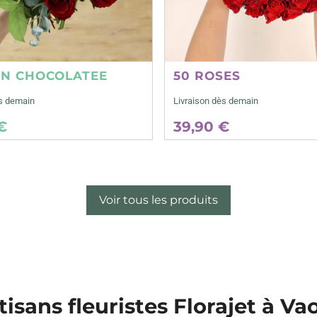
ON CHOCOLATEE
50 ROSES
ès demain
Livraison dès demain
€
39,90 €
Voir tous les produits
tisans fleuristes Florajet à Va