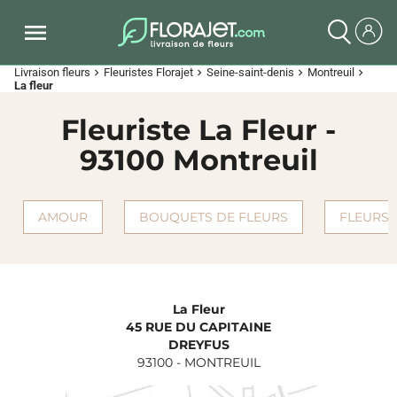
Livraison fleurs
Fleuristes Florajet
Seine-saint-denis
Montreuil
chevron_right
chevron_right
chevron_right
chevron_right
La fleur
Fleuriste La Fleur -
93100 Montreuil
AMOUR
BOUQUETS DE FLEURS
FLEURS 
La Fleur
45 RUE DU CAPITAINE
DREYFUS
93100
-
MONTREUIL