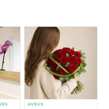
HES
AVEUX