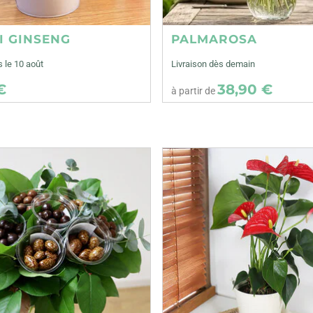
I GINSENG
PALMAROSA
s le 10 août
Livraison dès demain
€
38,90 €
à partir de