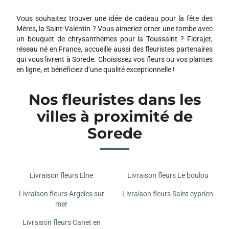
ART FLORAL
32 ROUTE NATIONALE 114
Vous souhaitez trouver une idée de cadeau pour la fête des
66700 ARGELES SUR MER
Mères, la Saint-Valentin ? Vous aimeriez orner une tombe avec
un bouquet de chrysanthèmes pour la Toussaint ? Florajet,
réseau né en France, accueille aussi des fleuristes partenaires
qui vous livrent à Sorede. Choisissez vos fleurs ou vos plantes
en ligne, et bénéficiez d’une qualité exceptionnelle !
Nos fleuristes dans les
villes à proximité de
Sorede
Livraison fleurs Elne
Livraison fleurs Le boulou
Livraison fleurs Argeles sur
Livraison fleurs Saint cyprien
mer
Livraison fleurs Canet en