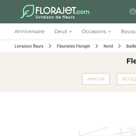
Anniversaire
Deuil
Occasions
Bouqu
Livraison fleurs
Fleuristes Florajet
Nord
Baill
Fl
AMOUR
BOUQ