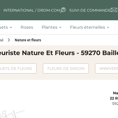
INTERNATIONAL / DROM-COM
SUIVI DE COMMANDE
ets
Roses
Plantes
Fleurs éternelles
eul
Nature et fleurs
euriste Nature Et Fleurs - 59270 Baill
UETS DE FLEURS
FLEURS DE SAISON
ANNIVER
Na
22 
59