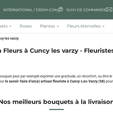
INTERNATIONAL / DROM-COM
SUIVI DE COMMANDE
ets
Roses
Plantes
Fleurs éternelles
cy les varzy
 Fleurs à Cuncy les varzy - Fleuriste
n bouquet peut par exemple exprimer une gratitude, un réconfort, ou être
sur
le savoir-faire d’un(e) artisan fleuriste à Cuncy-Les-Varzy (58)
pour 
Nos meilleurs bouquets à la livraiso