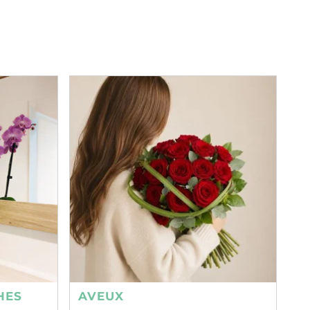
HES
AVEUX