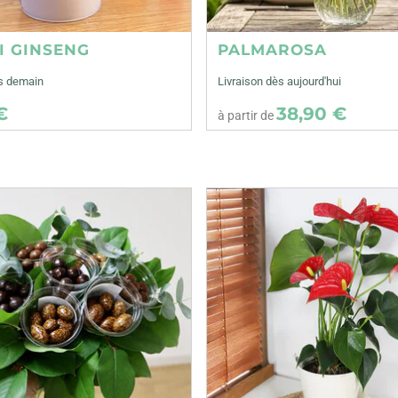
I GINSENG
PALMAROSA
ès demain
Livraison dès aujourd'hui
€
38,90 €
à partir de