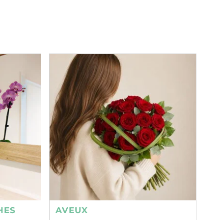
HES
AVEUX