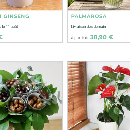
I GINSENG
PALMAROSA
s le 11 août
Livraison dès demain
€
38,90 €
à partir de