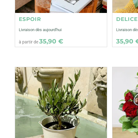
ESPOIR
DELIC
Livraison dès aujourd'hui
Livraison dè
35,90 €
35,90 
à partir de