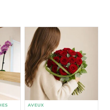
HES
AVEUX