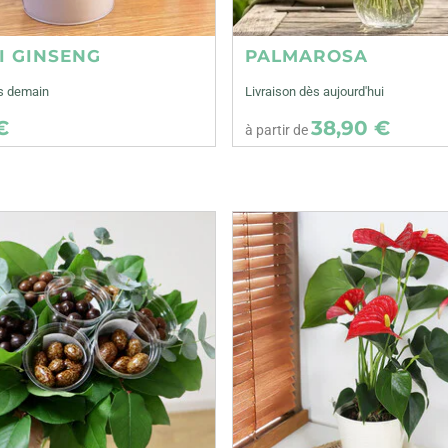
I GINSENG
PALMAROSA
ès demain
Livraison dès aujourd'hui
€
38,90 €
à partir de