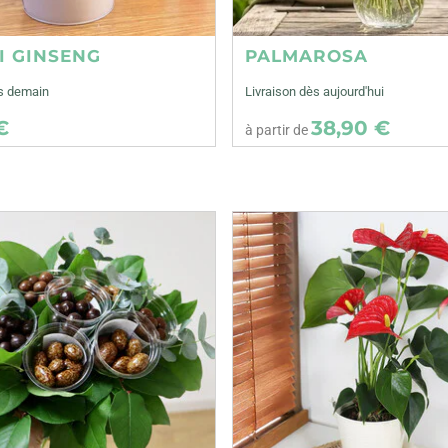
I GINSENG
PALMAROSA
ès demain
Livraison dès aujourd'hui
€
38,90 €
à partir de