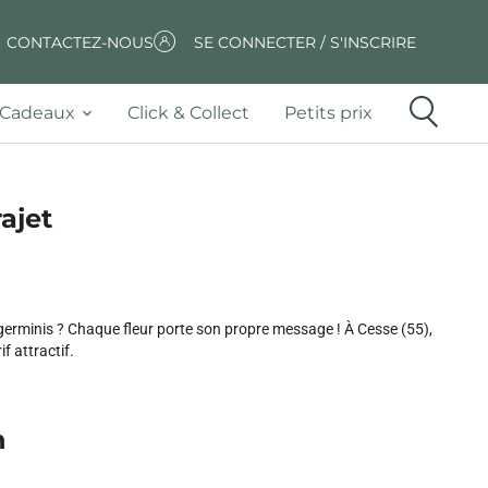
CONTACTEZ-NOUS
SE CONNECTER / S'INSCRIRE
Cadeaux
Click & Collect
Petits prix
rajet
germinis ? Chaque fleur porte son propre message ! À Cesse (55),
f attractif.
n