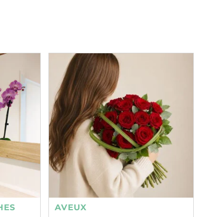
HES
AVEUX