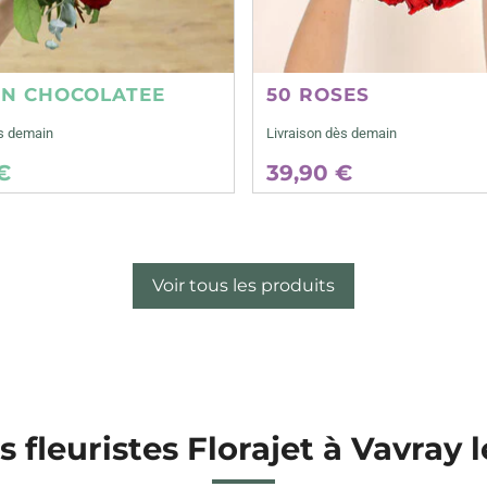
ON CHOCOLATEE
50 ROSES
ès demain
Livraison dès demain
€
39,90 €
Voir tous les produits
s fleuristes Florajet à Vavray 