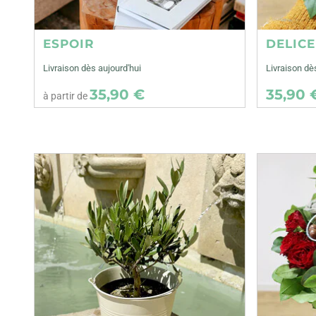
ESPOIR
DELIC
Livraison dès aujourd'hui
Livraison d
35,90 €
35,90 
à partir de