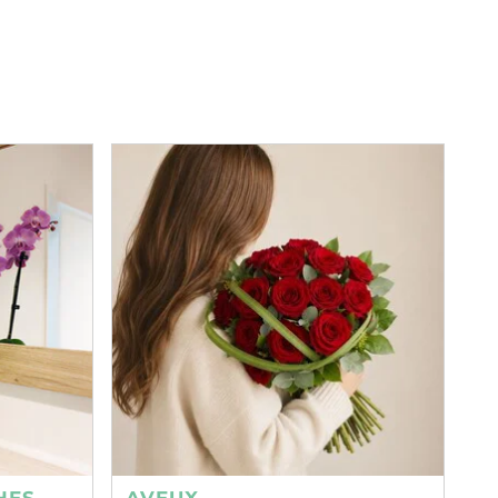
HES
AVEUX