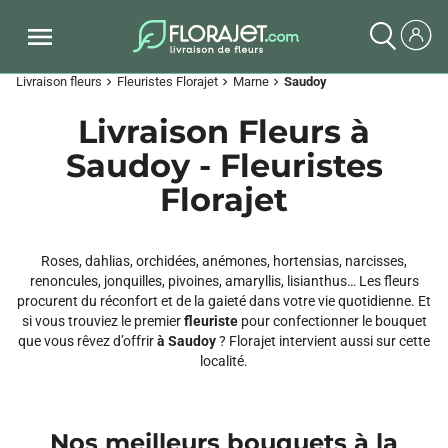
Livraison fleurs
Fleuristes Florajet
Marne
Saudoy
chevron_right
chevron_right
chevron_right
Livraison Fleurs à
Saudoy - Fleuristes
Florajet
Roses, dahlias, orchidées, anémones, hortensias, narcisses,
renoncules, jonquilles, pivoines, amaryllis, lisianthus… Les fleurs
procurent du réconfort et de la gaieté dans votre vie quotidienne. Et
si vous trouviez le premier
fleuriste
pour confectionner le bouquet
que vous rêvez d’offrir
à Saudoy
? Florajet intervient aussi sur cette
localité.
Nos meilleurs bouquets à la