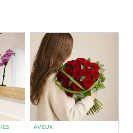
HES
AVEUX