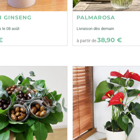
I GINSENG
PALMAROSA
s le 08 août
Livraison dès demain
€
38,90 €
à partir de