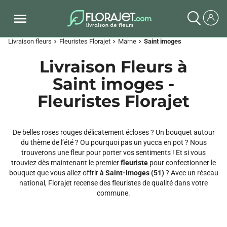
Livraison fleurs
Fleuristes Florajet
Marne
Saint imoges
chevron_right
chevron_right
chevron_right
Livraison Fleurs à
Saint imoges -
Fleuristes Florajet
De belles roses rouges délicatement écloses ? Un bouquet autour
du thème de l’été ? Ou pourquoi pas un yucca en pot ? Nous
trouverons une fleur pour porter vos sentiments ! Et si vous
trouviez dès maintenant le premier
fleuriste
pour confectionner le
bouquet que vous allez offrir
à Saint-Imoges (51)
? Avec un réseau
national, Florajet recense des fleuristes de qualité dans votre
commune.