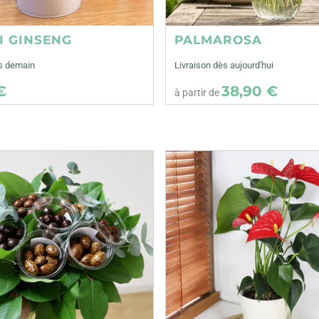
I GINSENG
PALMAROSA
ès demain
Livraison dès aujourd'hui
€
38,90 €
à partir de