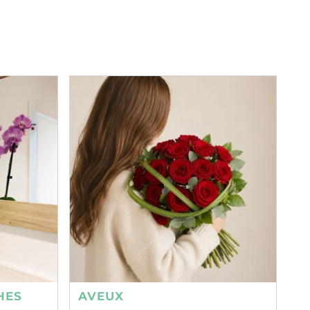
HES
AVEUX