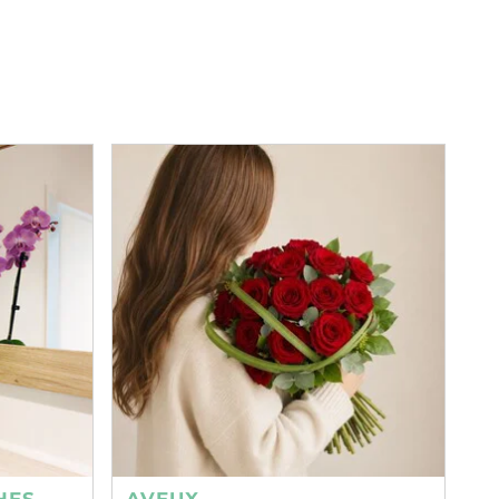
HES
AVEUX