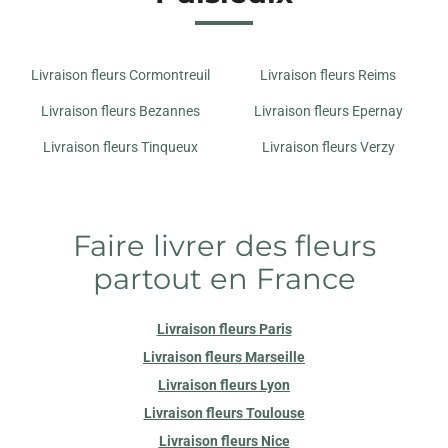
3 B PLACE RENE CLAIR
51100 REIMS
Livraison fleurs Cormontreuil
Livraison fleurs Reims
MARGUERITE FLEURISTE
21 RUE MARTIN PELLER
Livraison fleurs Bezannes
Livraison fleurs Epernay
51100 REIMS
Livraison fleurs Tinqueux
Livraison fleurs Verzy
Faire livrer des fleurs
partout en France
Livraison fleurs Paris
Livraison fleurs Marseille
Livraison fleurs Lyon
Livraison fleurs Toulouse
Livraison fleurs Nice