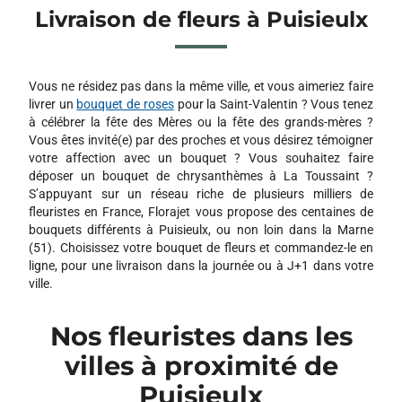
Livraison de fleurs à Puisieulx
LA PERGOLA
37 B AVENUE JEAN JAURES
51100 REIMS
Vous ne résidez pas dans la même ville, et vous aimeriez faire
livrer un
bouquet de roses
pour la Saint-Valentin ? Vous tenez
JH FLEURS
à célébrer la fête des Mères ou la fête des grands-mères ?
33 AVENUE SARAH BERNHARDT 33 AVENUE SARAH
Vous êtes invité(e) par des proches et vous désirez témoigner
BERNHARDT
votre affection avec un bouquet ? Vous souhaitez faire
51430 TINQUEUX
déposer un bouquet de chrysanthèmes à La Toussaint ?
S’appuyant sur un réseau riche de plusieurs milliers de
fleuristes en France, Florajet vous propose des centaines de
AU JARDIN FLEURI
bouquets différents à Puisieulx, ou non loin dans la Marne
212 AVENUE DE LAON
(51). Choisissez votre bouquet de fleurs et commandez-le en
51100 REIMS
ligne, pour une livraison dans la journée ou à J+1 dans votre
ville.
LILAS ROSE
1 RUE CHANZY
Nos fleuristes dans les
51380 VERZY
villes à proximité de
Puisieulx
LE JARDIN DE STELLY