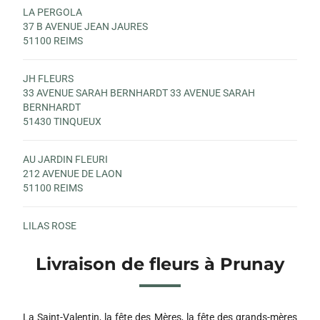
LA PERGOLA
37 B AVENUE JEAN JAURES
51100 REIMS
JH FLEURS
33 AVENUE SARAH BERNHARDT 33 AVENUE SARAH
BERNHARDT
51430 TINQUEUX
AU JARDIN FLEURI
212 AVENUE DE LAON
51100 REIMS
LILAS ROSE
1 RUE CHANZY
51380 VERZY
Livraison de fleurs à Prunay
LE JARDIN DE STELLY
3 B PLACE RENE CLAIR
La Saint-Valentin, la fête des Mères, la fête des grands-mères