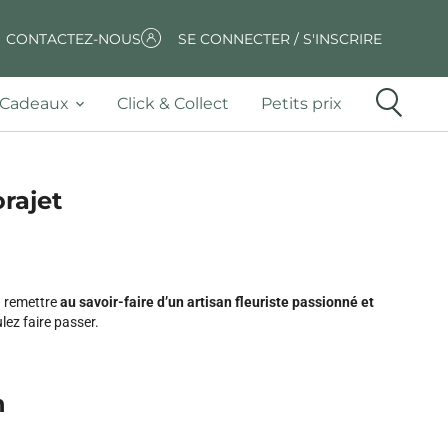
CONTACTEZ-NOUS
SE CONNECTER / S'INSCRIRE
Cadeaux
Click & Collect
Petits prix
orajet
n remettre
au savoir-faire d’un artisan fleuriste passionné et
ez faire passer.
n