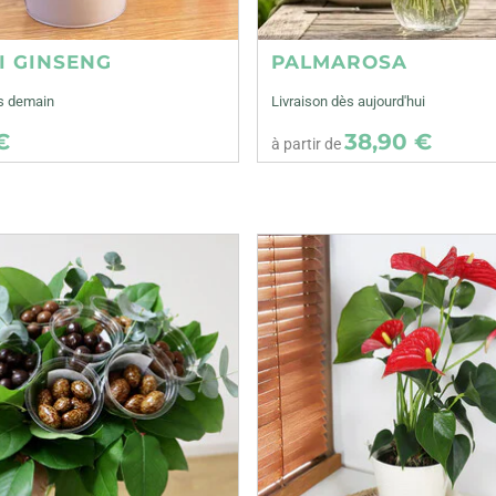
I GINSENG
PALMAROSA
ès demain
Livraison dès aujourd'hui
€
38,90 €
à partir de