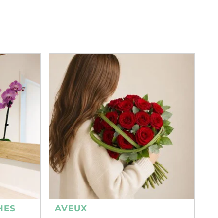
HES
AVEUX