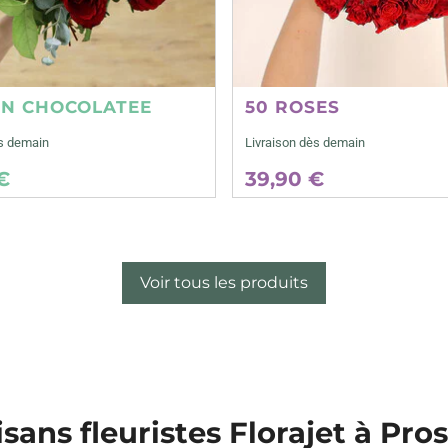
ON CHOCOLATEE
50 ROSES
ès demain
Livraison dès demain
€
39,90 €
Voir tous les produits
isans fleuristes Florajet à Pro