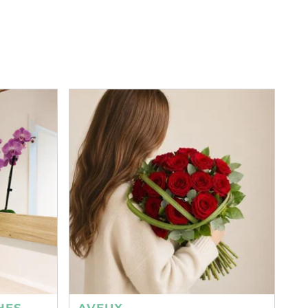
HES
AVEUX