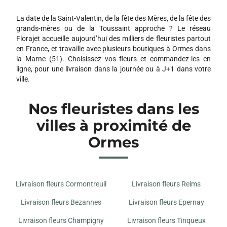
16 RUE DE REIMS
51370 CHAMPIGNY
La date de la Saint-Valentin, de la fête des Mères, de la fête des
grands-mères ou de la Toussaint approche ? Le réseau
ART FLORAL
Florajet accueille aujourd’hui des milliers de fleuristes partout
1 G RUE ROGER SALANGROS
en France, et travaille avec plusieurs boutiques à Ormes dans
51350 CORMONTREUIL
la Marne (51). Choisissez vos fleurs et commandez-les en
ligne, pour une livraison dans la journée ou à J+1 dans votre
ville.
LA PERGOLA
37 B AVENUE JEAN JAURES
Nos fleuristes dans les
51100 REIMS
villes à proximité de
JH FLEURS
Ormes
33 AVENUE SARAH BERNHARDT 33 AVENUE SARAH
BERNHARDT
51430 TINQUEUX
Livraison fleurs Cormontreuil
Livraison fleurs Reims
JOELLE FLEURS ACTUELLES
7 ROUTE DE SOISSONS
Livraison fleurs Bezannes
Livraison fleurs Epernay
51430 TINQUEUX
Livraison fleurs Champigny
Livraison fleurs Tinqueux