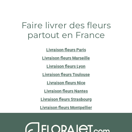
AU JARDIN FLEURI
212 AVENUE DE LAON
51100 REIMS
Faire livrer des fleurs
partout en France
COULEURS FLEURS
26 AV PAUL VAILLANT COUTURIER
51430 TINQUEUX
Livraison fleurs Paris
Livraison fleurs Marseille
LE JARDIN DE STELLY
3 B PLACE RENE CLAIR
Livraison fleurs Lyon
51100 REIMS
Livraison fleurs Toulouse
Livraison fleurs Nice
MARGUERITE FLEURISTE
Livraison fleurs Nantes
21 RUE MARTIN PELLER
51100 REIMS
Livraison fleurs Strasbourg
Livraison fleurs Montpellier