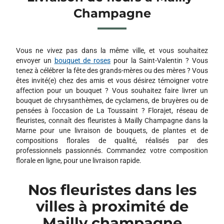
AU JARDIN FLEURI
Champagne
212 AVENUE DE LAON
51100 REIMS
Vous ne vivez pas dans la même ville, et vous souhaitez
LILAS ROSE
envoyer un
bouquet de roses
pour la Saint-Valentin ? Vous
1 RUE CHANZY
tenez à célébrer la fête des grands-mères ou des mères ? Vous
51380 VERZY
êtes invité(e) chez des amis et vous désirez témoigner votre
affection pour un bouquet ? Vous souhaitez faire livrer un
MARGUERITE FLEURISTE
bouquet de chrysanthèmes, de cyclamens, de bruyères ou de
21 RUE MARTIN PELLER
pensées à l’occasion de La Toussaint ? Florajet, réseau de
51100 REIMS
fleuristes, connaît des fleuristes à Mailly Champagne dans la
Marne pour une livraison de bouquets, de plantes et de
compositions florales de qualité, réalisés par des
professionnels passionnés. Commandez votre composition
florale en ligne, pour une livraison rapide.
Nos fleuristes dans les
villes à proximité de
Mailly champagne