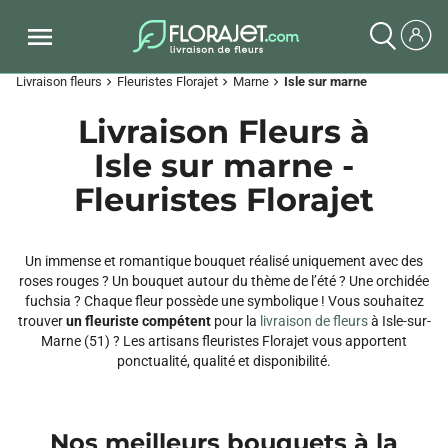
Livraison fleurs
Fleuristes Florajet
Marne
Isle sur marne
chevron_right
chevron_right
chevron_right
Livraison Fleurs à
Isle sur marne -
Fleuristes Florajet
Un immense et romantique bouquet réalisé uniquement avec des
roses rouges ? Un bouquet autour du thème de l’été ? Une orchidée
fuchsia ? Chaque fleur possède une symbolique ! Vous souhaitez
trouver
un fleuriste compétent
pour la
livraison de fleurs
à Isle-sur-
Marne (51) ? Les artisans fleuristes Florajet vous apportent
ponctualité, qualité et disponibilité.
Nos meilleurs bouquets à la