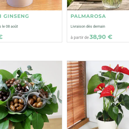
I GINSENG
PALMAROSA
s le 08 août
Livraison dès demain
€
38,90 €
à partir de