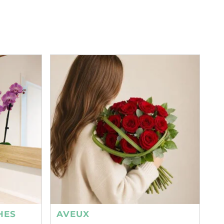
HES
AVEUX