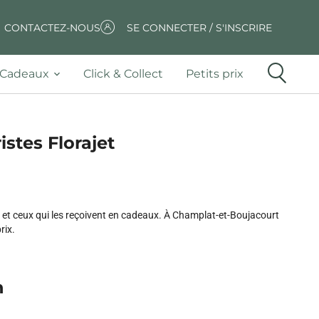
CONTACTEZ-NOUS
SE CONNECTER / S'INSCRIRE
Cadeaux
Click & Collect
Petits prix
istes Florajet
lles et ceux qui les reçoivent en cadeaux. À Champlat-et-Boujacourt
rix.
n