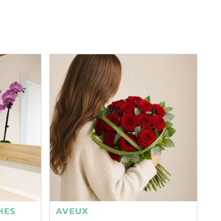
HES
AVEUX