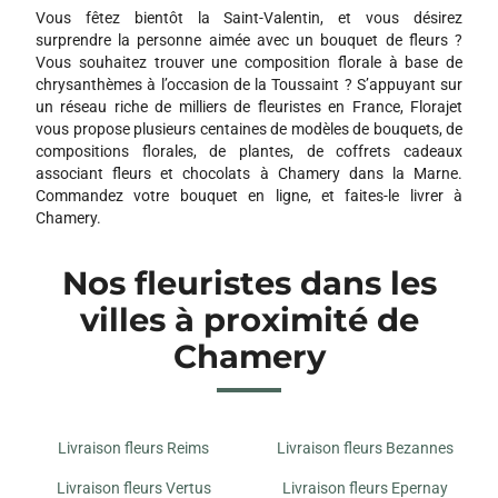
16 RUE DE REIMS
Vous fêtez bientôt la Saint-Valentin, et vous désirez
51370 CHAMPIGNY
surprendre la personne aimée avec un bouquet de fleurs ?
Vous souhaitez trouver une composition florale à base de
ART FLORAL
chrysanthèmes à l’occasion de la Toussaint ? S’appuyant sur
1 G RUE ROGER SALANGROS
un réseau riche de milliers de fleuristes en France, Florajet
51350 CORMONTREUIL
vous propose plusieurs centaines de modèles de bouquets, de
compositions florales, de plantes, de coffrets cadeaux
associant fleurs et chocolats à Chamery dans la Marne.
LA PERGOLA
Commandez votre bouquet en ligne, et faites-le livrer à
37 B AVENUE JEAN JAURES
Chamery.
51100 REIMS
Nos fleuristes dans les
JH FLEURS
villes à proximité de
33 AVENUE SARAH BERNHARDT 33 AVENUE SARAH
BERNHARDT
Chamery
51430 TINQUEUX
JOELLE FLEURS ACTUELLES
7 ROUTE DE SOISSONS
Livraison fleurs Reims
Livraison fleurs Bezannes
51430 TINQUEUX
Livraison fleurs Vertus
Livraison fleurs Epernay