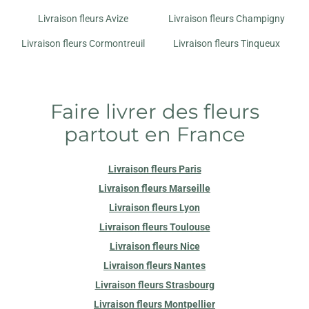
AU JARDIN FLEURI
Livraison fleurs Avize
Livraison fleurs Champigny
212 AVENUE DE LAON
51100 REIMS
Livraison fleurs Cormontreuil
Livraison fleurs Tinqueux
COULEURS FLEURS
26 AV PAUL VAILLANT COUTURIER
51430 TINQUEUX
Faire livrer des fleurs
partout en France
LE JARDIN DE STELLY
3 B PLACE RENE CLAIR
51100 REIMS
Livraison fleurs Paris
Livraison fleurs Marseille
MARGUERITE FLEURISTE
Livraison fleurs Lyon
21 RUE MARTIN PELLER
Livraison fleurs Toulouse
51100 REIMS
Livraison fleurs Nice
Livraison fleurs Nantes
Livraison fleurs Strasbourg
Livraison fleurs Montpellier