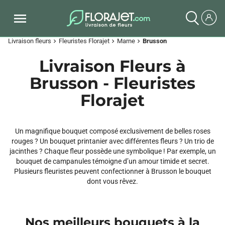
Livraison fleurs
Fleuristes Florajet
Marne
Brusson
chevron_right
chevron_right
chevron_right
Livraison Fleurs à
Brusson - Fleuristes
Florajet
Un magnifique bouquet composé exclusivement de belles roses
rouges ? Un bouquet printanier avec différentes fleurs ? Un trio de
jacinthes ? Chaque fleur possède une symbolique ! Par exemple, un
bouquet de campanules témoigne d’un amour timide et secret.
Plusieurs fleuristes peuvent confectionner à Brusson le bouquet
dont vous rêvez.
Nos meilleurs bouquets à la