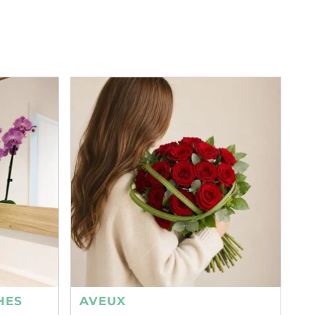
HES
AVEUX