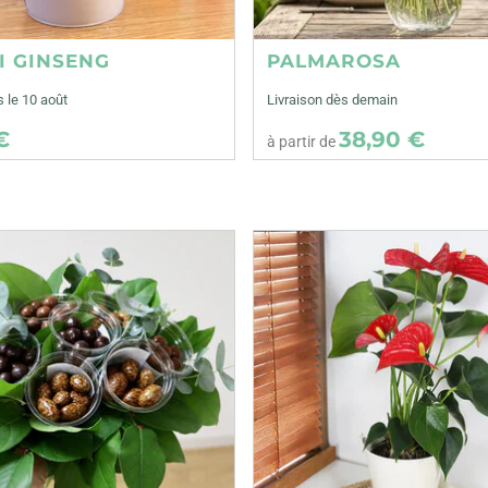
I GINSENG
PALMAROSA
s le 10 août
Livraison dès demain
€
38,90 €
à partir de