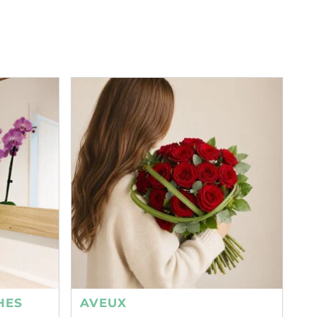
HES
AVEUX