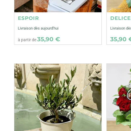
ESPOIR
DELIC
Livraison dès aujourd'hui
Livraison d
35,90 €
35,90 
à partir de