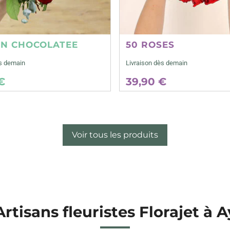
ON CHOCOLATEE
50 ROSES
ès demain
Livraison dès demain
€
39,90 €
Voir tous les produits
Artisans fleuristes Florajet à A