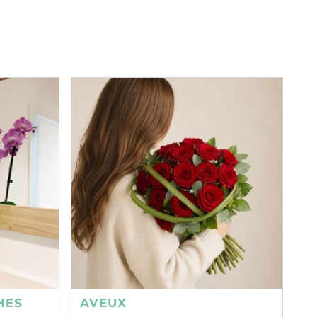
HES
AVEUX